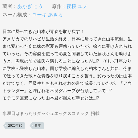
著者：
あかぎ こう
原作：
夜桜 ユノ
ネーム構成：
ユーキ あきら
日本に帰ってきた山本が青春を取り戻す！
アメリカでのリハビリ生活を終え、日本に帰ってきた山本流伽。生
まれ変わった姿に妹の彩夏も戸惑っていたが、徐々に受け入れられ
ていった。その容姿を使って彩夏と同居していた藤咲さんを助けよ
うと、両親の前で彼氏を演じることになったが…!? そして1年ぶり
に学校へ登校した山本。同じ学校に編入した柏木さんと共に、今ま
で送ってきた散々な青春を取り戻すことを誓う。変わったのは山本
だけでなく、同級生たちもそれぞれの道で成長していたが、「アウ
トランダー」と呼ばれる不良グループが台頭していて…!?
モテモテ無双になった山本君が掴んだ幸せとは…!?
水曜日はまったりダッシュエックスコミック
掲載
2020年代
青年