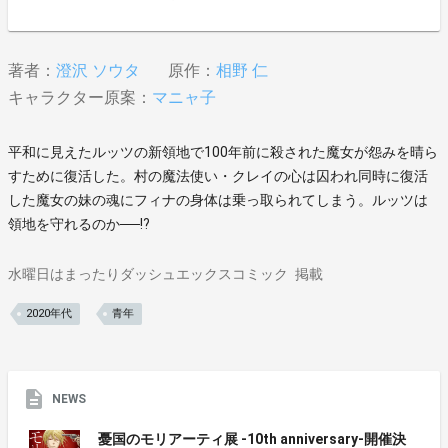
著者：
澄沢 ソウタ
原作：
相野 仁
キャラクター原案：
マニャ子
平和に見えたルッツの新領地で100年前に殺された魔女が怨みを晴ら
すために復活した。村の魔法使い・クレイの心は囚われ同時に復活
した魔女の妹の魂にフィナの身体は乗っ取られてしまう。ルッツは
領地を守れるのか──!?
水曜日はまったりダッシュエックスコミック
掲載
2020年代
青年
NEWS
憂国のモリアーティ展 -10th anniversary-開催決