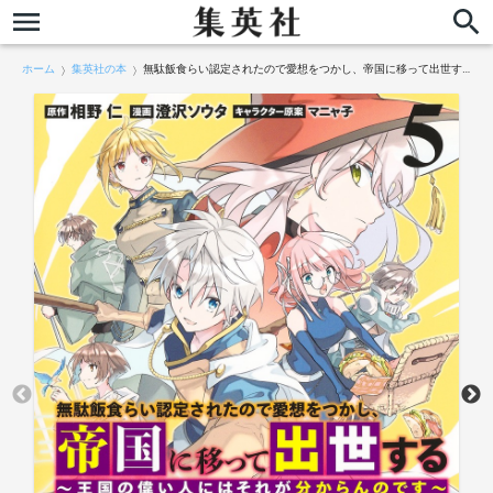
ホーム
集英社の本
無駄飯食らい認定されたので愛想をつかし、帝国に移って出世する 5 ～王国の偉い人にはそれが分からんのです～