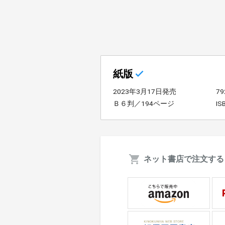
紙版
2023年3月17日発売
7
Ｂ６判／194ページ
IS
ネット書店で注文する