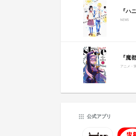
『ハ
NEWS
『魔都
アニメ・
公式アプリ