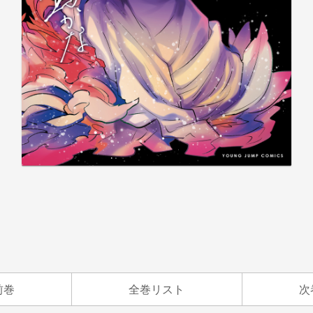
前巻
全巻リスト
次