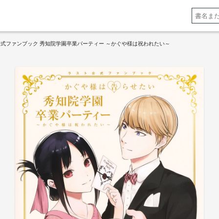
式ファンブック 秀知院学園卒業パーティー ～かぐや様は祝われたい～