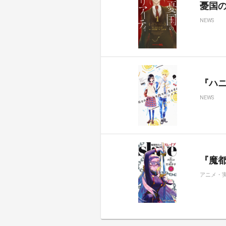
憂国のモ
NEWS
『ハ
NEWS
『魔都
アニメ・