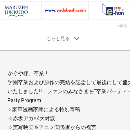
※書店
かぐや様、卒業!!
学園卒業および原作の完結を記念して最後にして盛
いたしました!! ファンのみなさまを“卒業パーティー
Party Program
☆豪華漫画家陣による特別寄稿
☆赤坂アカ×4大対談
☆実写映画＆アニメ関係者からの祝言