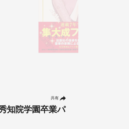
共有
秀知院学園卒業パ