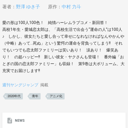
著者：
野澤 ゆき子
原作：
中村 力斗
愛の形は100人100色！ 純情ハーレムラブコメ・新回答！
高校1年生・愛城恋太郎は、「高校生活で出会う“運命の人”は100人
♪ しかし、彼女たちと愛し合って幸せになれなければなんやかんや
（中略）あって…死ぬ」という驚愕の運命を背負ってしまう!! それ
でもいつでも恋太郎ファミリーは笑いあり！ 涙あり！ 爆笑あ
り！ の超ハッピー!! 新しい彼女・ヤクさんも登場！ 番外編「お
とぎの国の恋太郎ファミリー」も収録！ 第9巻は大ボリューム、大
充実でお届けします!!
週刊ヤングジャンプ
掲載
2020年代
青年
アニメ化
NEWS