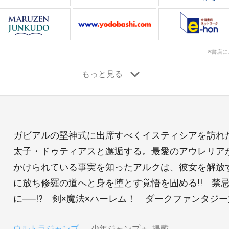
※書店
ガビアルの堅神式に出席すべくイスティシアを訪れ
太子・ドゥティアスと邂逅する。最愛のアウレリア
かけられている事実を知ったアルクは、彼女を解放
に放ち修羅の道へと身を堕とす覚悟を固める!! 禁
に──!? 剣×魔法×ハーレム！ ダークファンタジー第
ウルトラジャンプ
少年ジャンプ＋
掲載