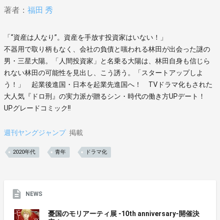
著者：
福田 秀
「“資産は人なり”。資産を手放す投資家はいない！」
不器用で取り柄もなく、会社の負債と嗤われる林田が出会った謎の
男・三星大陽。「人間投資家」と名乗る大陽は、林田自身も信じら
れない林田の可能性を見出し、こう誘う。「スタートアップしよ
う！」 起業後進国・日本を起業先進国へ！ TVドラマ化もされた
大人気『ドロ刑』の実力派が贈るシン・時代の働き方UPデート！
UPグレードコミック!!
週刊ヤングジャンプ
掲載
2020年代
青年
ドラマ化
NEWS
憂国のモリアーティ展 -10th anniversary-開催決