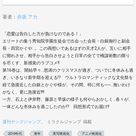
著者：
赤坂 アカ
「恋愛は告白した方が負けなのである！」
エリートの集う秀知院学園生徒会で出会った会長・白銀御行と副会
長・四宮かぐや…。この両想いであるはずの天才2人が、互いに相手
に惚れさせ、相手から告白させようと日常の全てで権謀術数の限り
を尽くす、新感覚のラブコメ!!
第16巻は、開始早々…怒涛のクリスマスが過ぎ、ついでに冬休みも過
ぎ、いきなり新学期を迎える!? ウルトラロマンティックな文化祭を
経て急接近した白銀とかぐや様が、その間、特に何も──…無いわけ
がなく、更に急接近!!!!
一方、石上と伊井野、藤原と早坂の様子も何やらおかしく…各々が、
一体どんな冬休みを過ごしたのか!? 回想形式でお届け!!
週刊ヤングジャンプ
ミラクルジャンプ
掲載
2010年代
青年
実写映画化
アニメ映画化