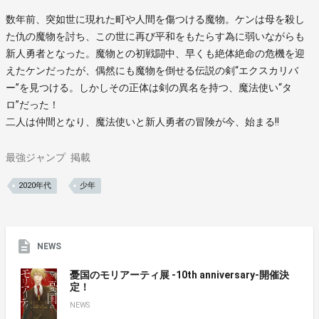
数年前、突如世に現れた町や人間を傷つける魔物。ケンは母を殺し
た仇の魔物を討ち、この世に再び平和をもたらす為に弱いながらも
新人勇者となった。魔物との初戦闘中、早くも絶体絶命の危機を迎
えたケンだったが、偶然にも魔物を倒せる伝説の剣“エクスカリバ
ー”を見つける。しかしその正体は剣の異名を持つ、魔法使い“タ
ロ”だった！
二人は仲間となり、魔法使いと新人勇者の冒険が今、始まる!!
最強ジャンプ
掲載
2020年代
少年
NEWS
憂国のモリアーティ展 -10th anniversary-開催決
定！
NEWS