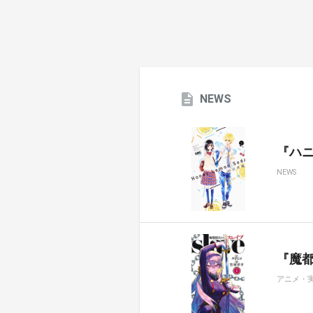
NEWS
『ハ
NEWS
『魔都
アニメ・