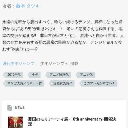
著者：
藤本 タツキ
永遠の湖畔から脱出すべく、喰らい続けるデンジ。満杯になった胃
袋からは“あの男”が吐き出され…!? 老いの悪魔さえも戦慄する、地
獄の交渉が始まる!! 非日常が日常と化し、混沌へと向かう世界。人
類の存亡を左右する死の悪魔の降臨が迫るなか、デンジとヨルが交
わす“約束”とは──!?
週刊少年ジャンプ
少年ジャンプ＋
掲載
2010年代
少年
アニメ映画化
アニメ化
マンガ大賞ノミネート作
漫画賞受賞作
このマンガがすごい！
NEWS
憂国のモリアーティ展 -10th anniversary-開催決
定！