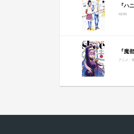
『ハ
NEWS
『魔都
アニメ・