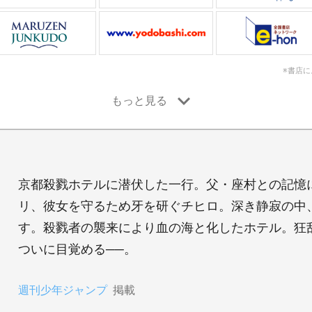
※書店
京都殺戮ホテルに潜伏した一行。父・座村との記憶
リ、彼女を守るため牙を研ぐチヒロ。深き静寂の中
す。殺戮者の襲来により血の海と化したホテル。狂
ついに目覚める──。
週刊少年ジャンプ
掲載