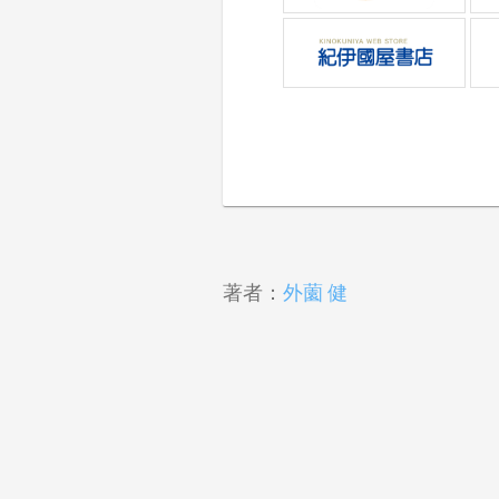
著者：
外薗 健