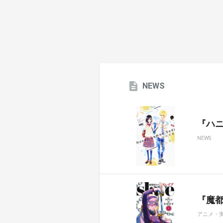
NEWS
『ハ
NEWS
『魔都
アニメ・