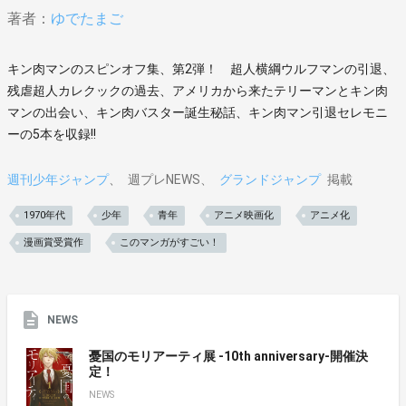
著者：
ゆでたまご
キン肉マンのスピンオフ集、第2弾！ 超人横綱ウルフマンの引退、
残虐超人カレクックの過去、アメリカから来たテリーマンとキン肉
マンの出会い、キン肉バスター誕生秘話、キン肉マン引退セレモニ
ーの5本を収録!!
週刊少年ジャンプ
週プレNEWS
グランドジャンプ
掲載
1970年代
少年
青年
アニメ映画化
アニメ化
漫画賞受賞作
このマンガがすごい！
NEWS
憂国のモリアーティ展 -10th anniversary-開催決
定！
NEWS