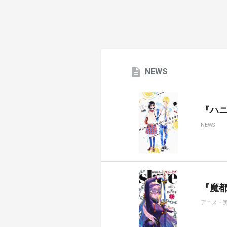
NEWS
『ハ
NEWS
『魔都
アニメ・