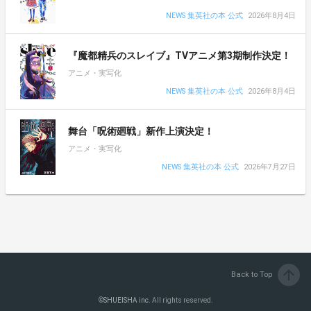
NEWS 集英社の本 公式
2026年8月4日
『魔都精兵のスレイブ』TVアニメ第3期制作決定！
アニメ・実写化
NEWS 集英社の本 公式
2026年8月4日
舞台「呪術廻戦」新作上演決定！
アニメ・実写化
NEWS 集英社の本 公式
2026年7月27日
arrow_upward
Back to Top
©
SHUEISHA inc.
All rights reserved.