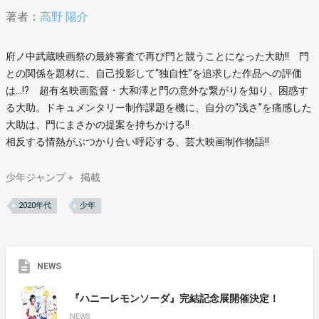
著者：
高野 陽介
府ノ中武蔵映画祭の最終審査で再び門と競うことになった大助!! 門
との関係を題材に、自己投影して“独自性”を追求した作品への評価
は…!? 超有名映画監督・大和澤と門の意外な繋がりを知り、困惑す
る大助。ドキュメンタリー制作課題を機に、自分の“浅さ”を痛感した
大助は、門にまさかの提案を持ちかける!!
相反する情熱がぶつかり合い呼応する、芸大映画制作物語!!
少年ジャンプ＋
掲載
2020年代
少年
NEWS
『ハニーレモンソーダ』完結記念展開催決定！
NEWS