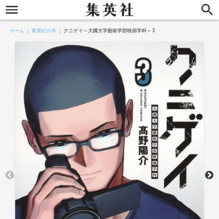
ホーム
集英社の本
クニゲイ～大國大学藝術学部映画学科～ 3