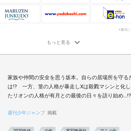
※書店
家族や仲間の安全を思う坂本。自らの居場所を守る
は!? 一方、篁の人格が暴走しXは殺戮マシンと化
たリオンの人格が有月との最後の日々を語り始め…!?
週刊少年ジャンプ
掲載
2020年代
少年
実写映画化
アニメ化