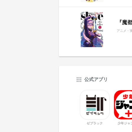
『魔都
アニメ・
公式アプリ
ゼブラック
少年ジャ