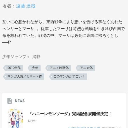
著者：
遠藤 達哉
互いに心惹かれながら、東西戦争により想いを告げる事なく別れた
ヘンリーとマーサ…。従軍したマーサは苛烈な戦場を生き延び西国で
命を救われていた。戦渦の中、マーサは必死に東国に帰ろうとし
──!?
少年ジャンプ＋
掲載
2010年代
少年
アニメ映画化
アニメ化
マンガ大賞ノミネート作
このマンガがすごい！
NEWS
『ハニーレモンソーダ』完結記念展開催決定！
NEWS