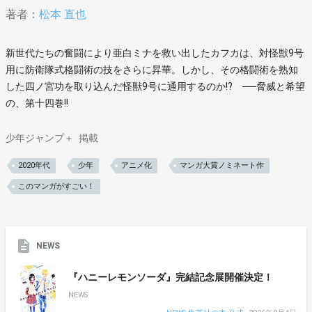
著者：
松本 直也
新世代たちの奮闘により亜白ミナを救い出したカフカは、対怪獣9号
用に防衛隊式格闘術の技をさらに昇華。しかし、その格闘術を熟知
した四ノ宮功を取り込んだ怪獣9号に通用するのか!? ──脅威と希望
の、第十四巻!!
少年ジャンプ＋
掲載
2020年代
少年
アニメ化
マンガ大賞ノミネート作
このマンガがすごい！
NEWS
『ハニーレモンソーダ』完結記念展開催決定！
NEWS