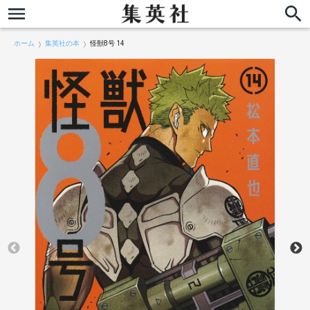
ホーム
集英社の本
怪獣8号 14