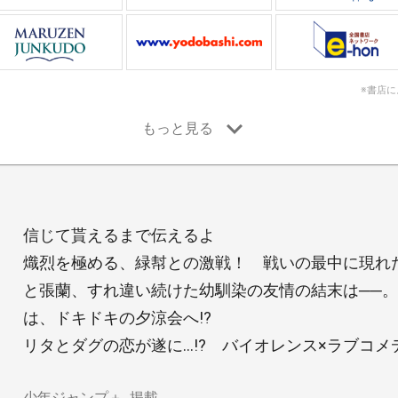
※書店
信じて貰えるまで伝えるよ
熾烈を極める、緑幇との激戦！ 戦いの最中に現れた
と張蘭、すれ違い続けた幼馴染の友情の結末は──
は、ドキドキの夕涼会へ!?
リタとダグの恋が遂に…!? バイオレンス×ラブコメディ
少年ジャンプ＋
掲載