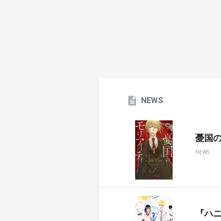
NEWS
憂国のモ
NEWS
『ハ