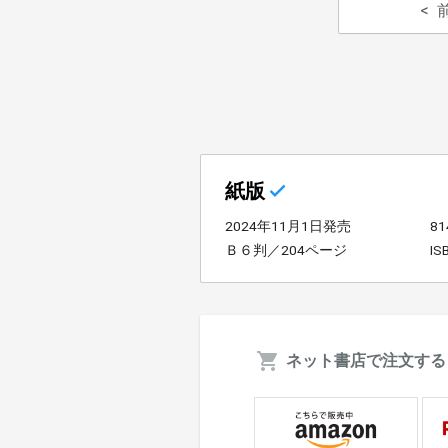
紙版
2024年11月1日発売
8
Ｂ６判／204ページ
IS
ネット書店で注文する