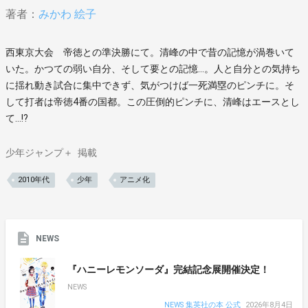
著者：
みかわ 絵子
西東京大会 帝徳との準決勝にて。清峰の中で昔の記憶が渦巻いて
いた。かつての弱い自分、そして要との記憶…。人と自分との気持ち
に揺れ動き試合に集中できず、気がつけば一死満塁のピンチに。そ
して打者は帝徳4番の国都。この圧倒的ピンチに、清峰はエースとし
て…!?
少年ジャンプ＋
掲載
2010年代
少年
アニメ化
NEWS
『ハニーレモンソーダ』完結記念展開催決定！
NEWS
NEWS 集英社の本 公式
2026年8月4日