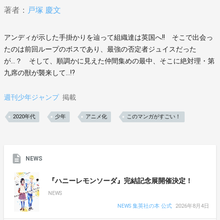
著者：
戸塚 慶文
アンディが示した手掛かりを辿って組織達は英国へ!! そこで出会っ
たのは前回ループのボスであり、最強の否定者ジュイスだった
が…？ そして、順調かに見えた仲間集めの最中、そこに絶対理・第
九席の獣が襲来して…!?
週刊少年ジャンプ
掲載
2020年代
少年
アニメ化
このマンガがすごい！
NEWS
『ハニーレモンソーダ』完結記念展開催決定！
NEWS
NEWS 集英社の本 公式
2026年8月4日