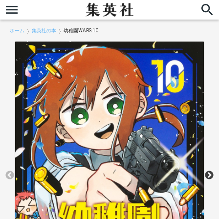
ホーム
集英社の本
幼稚園WARS 10