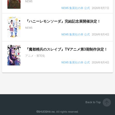
NEWS
NEWS 集英社の本 公式
2026年8月7日
『ハニーレモンソーダ』完結記念展開催決定！
NEWS
NEWS 集英社の本 公式
2026年8月4日
『魔都精兵のスレイブ』TVアニメ第3期制作決定！
アニメ・実写化
NEWS 集英社の本 公式
2026年8月4日
arrow_upward
Back to Top
©
SHUEISHA inc.
All rights reserved.