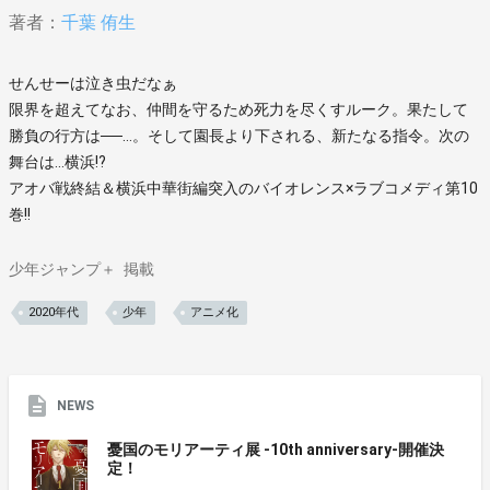
著者：
千葉 侑生
せんせーは泣き虫だなぁ
限界を超えてなお、仲間を守るため死力を尽くすルーク。果たして
勝負の行方は──…。そして園長より下される、新たなる指令。次の
舞台は…横浜!?
アオバ戦終結＆横浜中華街編突入のバイオレンス×ラブコメディ第10
巻!!
少年ジャンプ＋
掲載
2020年代
少年
アニメ化
NEWS
憂国のモリアーティ展 -10th anniversary-開催決
定！