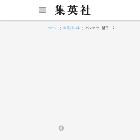
ホーム
集英社の本
バンオウ―盤王― 7