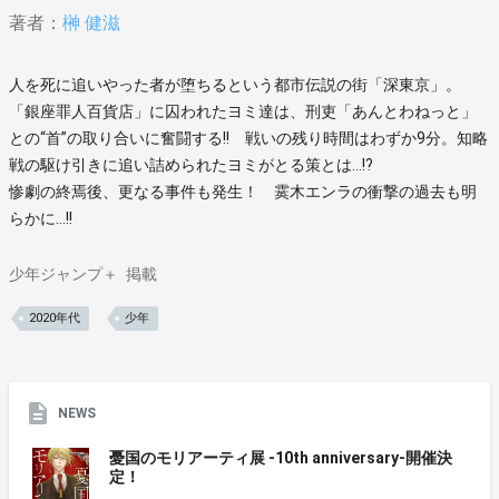
著者：
榊 健滋
人を死に追いやった者が堕ちるという都市伝説の街「深東京」。
「銀座罪人百貨店」に囚われたヨミ達は、刑吏「あんとわねっと」
との“首”の取り合いに奮闘する!! 戦いの残り時間はわずか9分。知略
戦の駆け引きに追い詰められたヨミがとる策とは…!?
惨劇の終焉後、更なる事件も発生！ 霙木エンラの衝撃の過去も明
らかに…!!
少年ジャンプ＋
掲載
2020年代
少年
NEWS
憂国のモリアーティ展 -10th anniversary-開催決
定！