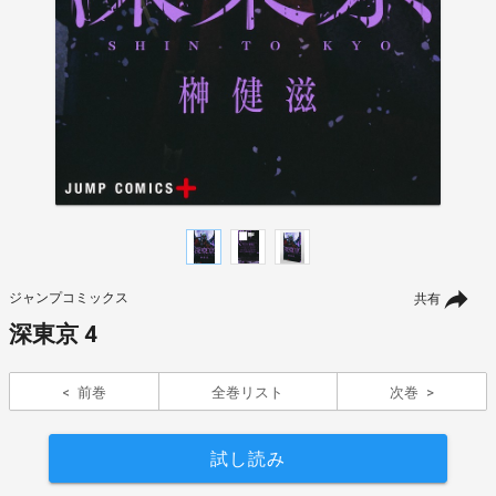
ジャンプコミックス
共有
深東京 4
前巻
全巻リスト
次巻
試し読み