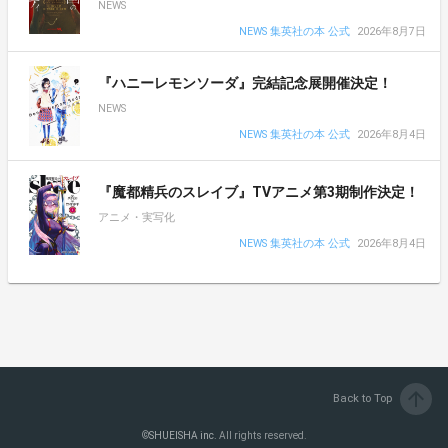
NEWS
NEWS 集英社の本 公式
2026年8月7日
『ハニーレモンソーダ』完結記念展開催決定！
NEWS
NEWS 集英社の本 公式
2026年8月4日
『魔都精兵のスレイブ』TVアニメ第3期制作決定！
アニメ・実写化
NEWS 集英社の本 公式
2026年8月4日
arrow_upward
Back to Top
©
SHUEISHA inc.
All rights reserved.