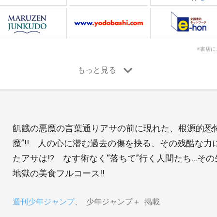
※書店
飢餓の悪魔の言葉通りアサの前に現れた、根源的恐
魔”!! 人の心に潜む過去の傷を抉る、その残酷な
たアサは!? なす術なく“落ちて”行く人間たち…そ
地獄の美食フルコース!!
週刊少年ジャンプ
少年ジャンプ＋
掲載