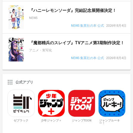
『ハニーレモンソーダ』完結記念展開催決定！
NEWS
NEWS 集英社の本 公式
2026年8月4日
『魔都精兵のスレイブ』TVアニメ第3期制作決定！
アニメ・実写化
NEWS 集英社の本 公式
2026年8月4日
公式アプリ
ゼブラック
少年ジャンプ＋
ジャンプTOON
ジャンプルーキ
ー！