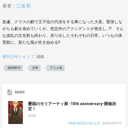
著者：
三浦 糀
急遽、クラスの劇で王子役の代演をする事になった大喜。緊張しな
がらも劇を進めていくが、想定外のアクシデントが発生し…!? そん
な波乱の文化祭も終わり、戻り出したそれぞれの日常。いつもの体
育館に、新たな風が吹き始める!!
週刊少年ジャンプ
掲載
2020年代
少年
アニメ化
NEWS
憂国のモリアーティ展 -10th anniversary-開催決
定！
NEWS
NEWS 集英社の本 公式
2026年8月7日