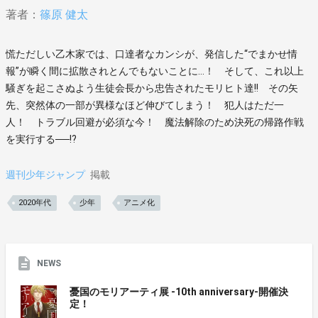
著者：
篠原 健太
慌ただしい乙木家では、口達者なカンシが、発信した“でまかせ情
報”が瞬く間に拡散されとんでもないことに…！ そして、これ以上
騒ぎを起こさぬよう生徒会長から忠告されたモリヒト達!! その矢
先、突然体の一部が異様なほど伸びてしまう！ 犯人はただ一
人！ トラブル回避が必須な今！ 魔法解除のため決死の帰路作戦
を実行する──!?
週刊少年ジャンプ
掲載
2020年代
少年
アニメ化
NEWS
憂国のモリアーティ展 -10th anniversary-開催決
定！