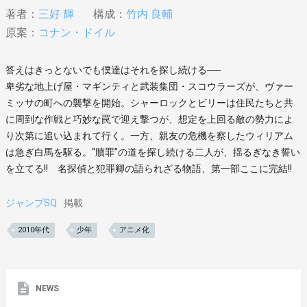
著者：
三好 輝
構成：
竹内 良輔
原案：
コナン・ドイル
答えはきっとないでも僕達はそれを探し続ける──
卑劣な地上げ屋・マギンティと武装集団・スコウラーズが、ヴァー
ミッサの町への襲撃を開始。シャーロックとビリーは住民たちと共
に周到な作戦と巧妙な罠で迎え撃つが、想定を上回る敵の勢力によ
り次第に追い込まれて行く。一方、親友の危機を察したウィリアム
は急ぎ白馬を駆る。“贖罪”の道を探し続ける二人が、揺るぎなき誓い
を立てる!! 名探偵と犯罪卿の語られざる物語、第一部ここに完結!!
ジャンプSQ.
掲載
2010年代
少年
アニメ化
NEWS