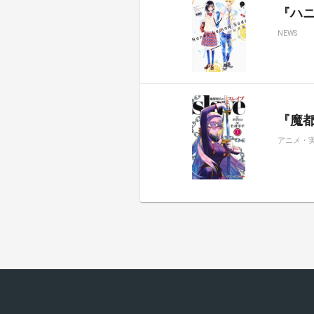
『ハ
NEWS
『魔都
アニメ・