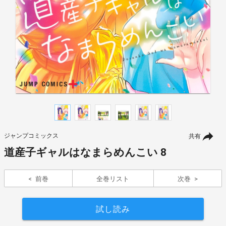
ジャンプコミックス
共有
道産子ギャルはなまらめんこい 8
前巻
全巻リスト
次巻
試し読み