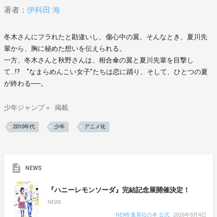
著者：
伊科田 海
冬木さんにフラれたと勘違いし、傷心中の翼。そんなとき、夏川先
輩から、胸に秘めた想いを伝えられる。
一方、冬木さんと秋野さんは、相合傘の翼と夏川先輩を目撃し
て…!? “なまらめんこい女子”たちは恋に踊り、そして、ひとつの夏
が終わる──。
少年ジャンプ＋
掲載
2010年代
少年
アニメ化
NEWS
『ハニーレモンソーダ』完結記念展開催決定！
NEWS
NEWS 集英社の本 公式
2026年8月4日