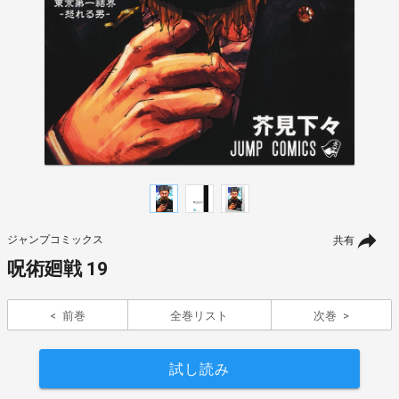
ジャンプコミックス
共有
呪術廻戦 19
前巻
全巻リスト
次巻
試し読み