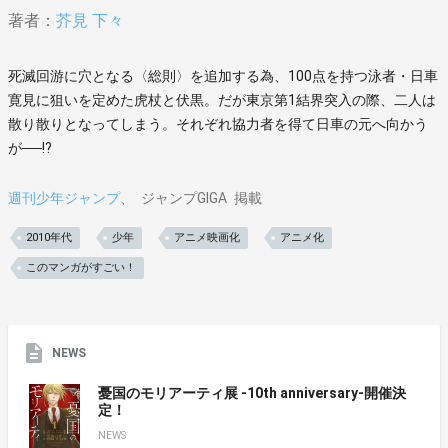
著者：
芥見 下々
死滅回游に穴となる〈総則〉を追加する為、100点を持つ泳者・日車
寛見に狙いを定めた虎杖と伏黒。だが東京第1結界突入の際、二人は
散り散りとなってしまう。それぞれ協力者を得て日車の元へ向かう
が──!?
週刊少年ジャンプ
ジャンプGIGA
掲載
2010年代
少年
アニメ映画化
アニメ化
このマンガがすごい！
NEWS
憂国のモリアーティ展 -10th anniversary-開催決
定！
NEWS