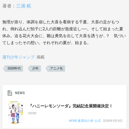
著者：
三浦 糀
無理が祟り、体調を崩した大喜を看病する千夏。大喜の足がもつ
れ、倒れ込んだ拍子に2人の距離が急接近し──。そして始まった夏
休み。迫る花火大会に、雛は勇気を出して大喜を誘うが…？ 気づい
てしまったその想い。それぞれの夏が、始まる。
週刊少年ジャンプ
掲載
2020年代
少年
アニメ化
NEWS
『ハニーレモンソーダ』完結記念展開催決定！
NEWS
NEWS 集英社の本 公式
2026年8月4日