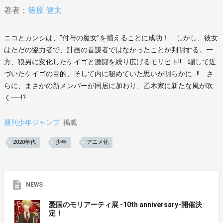
著者：
篠原 健太
ニコとカンシは、“付与の魔女”を捕えることに成功！ しかし、彼女
はただの協力者で、計画の首謀者ではなかったことが判明する。一
方、狼男に変化したケイゴと激闘を繰り広げるモリヒト!! 騙して近
づいたケイゴの目的、そして内に秘めていた思いが明らかに…!! さ
らに、まさかの新メンバーが同居に加わり、乙木家に新たな風が吹
く──!?
週刊少年ジャンプ
掲載
2020年代
少年
アニメ化
NEWS
憂国のモリアーティ展 -10th anniversary-開催決
定！