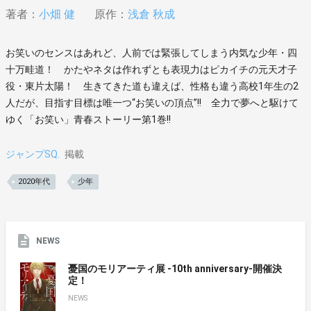
著者：
小畑 健
原作：
浅倉 秋成
お笑いのセンスはあれど、人前では緊張してしまう内気な少年・四
十万畦道！ かたやネタは作れずとも表現力はピカイチの元天才子
役・東片太陽！ 生きてきた道も違えば、性格も違う高校1年生の2
人だが、目指す目標は唯一つ“お笑いの頂点”!! 全力で夢へと駆けて
ゆく「お笑い」青春ストーリー第1巻!!
ジャンプSQ.
掲載
2020年代
少年
NEWS
憂国のモリアーティ展 -10th anniversary-開催決
定！
NEWS