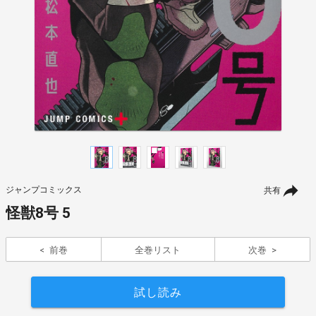
ジャンプコミックス
共有
怪獣8号 5
前巻
全巻リスト
次巻
試し読み