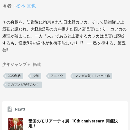
著者：
松本 直也
その身柄を、防衛隊に拘束された日比野カフカ。そして防衛隊史上
最強と謳われ、大怪獣2号の力を携えた四ノ宮長官により、カフカの
処理が始まった。一方「人」であると主張するカフカは長官に応戦
するも、怪獣8号の身体が制御不能になり…!? ──己を律する、第五
巻!!
少年ジャンプ＋
掲載
2020年代
少年
アニメ化
マンガ大賞ノミネート作
このマンガがすごい！
NEWS
憂国のモリアーティ展 -10th anniversary-開催決
定！