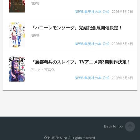
NEWS
NEWS 集英社の本 公式
2026年8月7日
『ハニーレモンソーダ』完結記念展開催決定！
NEWS
NEWS 集英社の本 公式
2026年8月4日
『魔都精兵のスレイブ』TVアニメ第3期制作決定！
アニメ・実写化
NEWS 集英社の本 公式
2026年8月4日
arrow_upward
Back to Top
©
SHUEISHA inc.
All rights reserved.