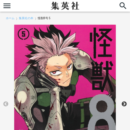
ホーム
集英社の本
怪獣8号 5