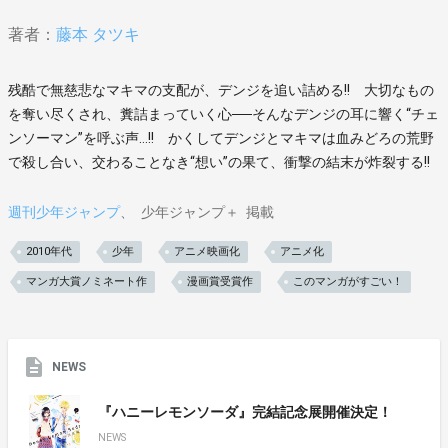
著者：
藤本 タツキ
残酷で無慈悲なマキマの支配が、デンジを追い詰める!! 大切なもの
を奪い尽くされ、糞詰まっていく心──そんなデンジの耳に響く“チェ
ンソーマン”を呼ぶ声…!! かくしてデンジとマキマは血みどろの荒野
で殺し合い、交わることなき“想い”の果て、衝撃の結末が炸裂する!!
週刊少年ジャンプ
少年ジャンプ＋
掲載
2010年代
少年
アニメ映画化
アニメ化
マンガ大賞ノミネート作
漫画賞受賞作
このマンガがすごい！
NEWS
『ハニーレモンソーダ』完結記念展開催決定！
NEWS