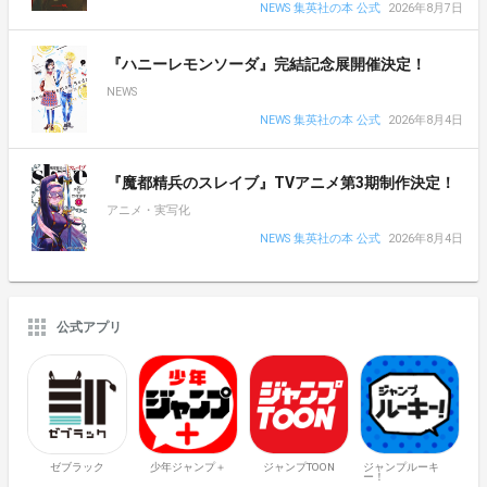
NEWS 集英社の本 公式
2026年8月7日
『ハニーレモンソーダ』完結記念展開催決定！
NEWS
NEWS 集英社の本 公式
2026年8月4日
『魔都精兵のスレイブ』TVアニメ第3期制作決定！
アニメ・実写化
NEWS 集英社の本 公式
2026年8月4日
公式アプリ
ゼブラック
少年ジャンプ＋
ジャンプTOON
ジャンプルーキ
ー！