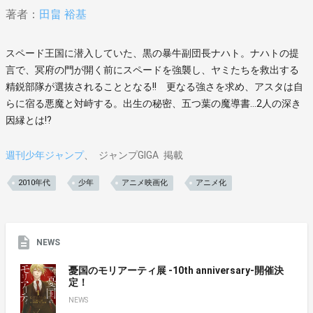
著者：
田畠 裕基
スペード王国に潜入していた、黒の暴牛副団長ナハト。ナハトの提
言で、冥府の門が開く前にスペードを強襲し、ヤミたちを救出する
精鋭部隊が選抜されることとなる!! 更なる強さを求め、アスタは自
らに宿る悪魔と対峙する。出生の秘密、五つ葉の魔導書…2人の深き
因縁とは!?
週刊少年ジャンプ
ジャンプGIGA
掲載
2010年代
少年
アニメ映画化
アニメ化
NEWS
憂国のモリアーティ展 -10th anniversary-開催決
定！
NEWS