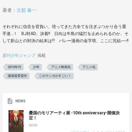
著者：
古舘 春一
それぞれに信念を背負い、培ってきた力全てを注ぎぶつかり合う選
手達…！ BJ対AD、決着!! 日向は牛島の猛打を止められるのか、そ
して影山との対決の結末は!? バレー漫画の金字塔、ここに完結──!!
週刊少年ジャンプ
掲載
2010年代
少年
アニメ映画化
アニメ化
漫画賞受賞作
このマンガがすごい！
NEWS
憂国のモリアーティ展 -10th anniversary-開催決
定！
NEWS