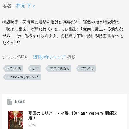
著者：
芥見 下々
特級呪霊・花御等の襲撃を退けた高専だが、宿儺の指と特級呪物
「呪胎九相図」が奪われていた。九相図より受肉し誕生する新たな
脅威──その危機を知らぬまま、虎杖達は“門に現れる呪霊”退治へと
赴くが…!?
ジャンプGIGA
週刊少年ジャンプ
掲載
2010年代
少年
アニメ映画化
アニメ化
このマンガがすごい！
NEWS
憂国のモリアーティ展 -10th anniversary-開催決
定！
NEWS