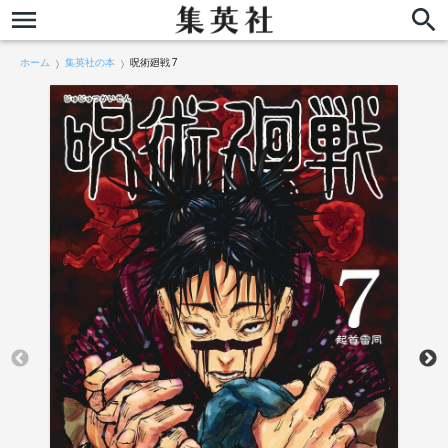
ホーム
集英社の本
呪術廻戦 7