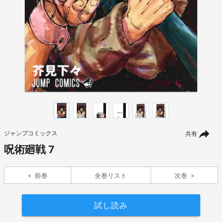
ジャンプコミックス
共有
呪術廻戦 7
前巻
全巻リスト
次巻
試し読み