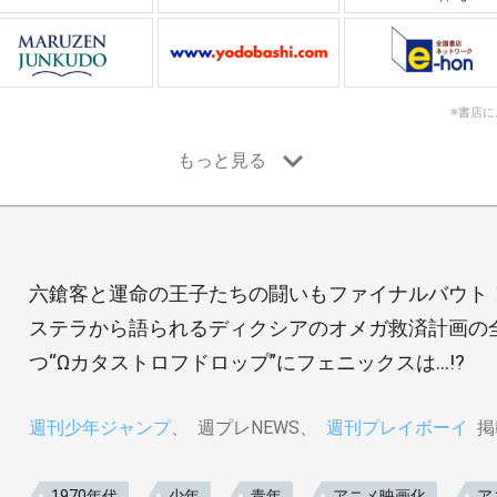
※書店
六鎗客と運命の王子たちの闘いもファイナルバウト
ステラから語られるディクシアのオメガ救済計画の
つ“Ωカタストロフドロップ”にフェニックスは…!?
週刊少年ジャンプ
週プレNEWS
週刊プレイボーイ
掲
1970年代
少年
青年
アニメ映画化
ア