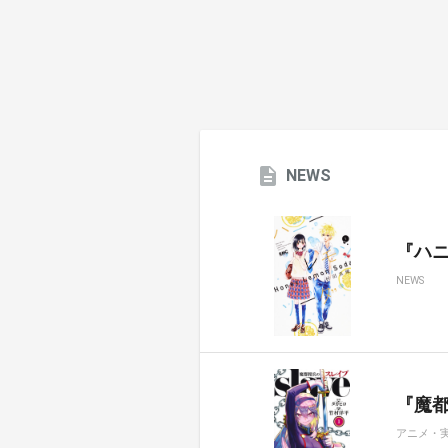
NEWS
『ハ
NEWS
『魔都
アニメ・