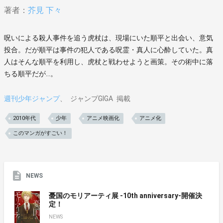
著者：
芥見 下々
呪いによる殺人事件を追う虎杖は、現場にいた順平と出会い、意気
投合。だが順平は事件の犯人である呪霊・真人に心酔していた。真
人はそんな順平を利用し、虎杖と戦わせようと画策。その術中に落
ちる順平だが…。
週刊少年ジャンプ
ジャンプGIGA
掲載
2010年代
少年
アニメ映画化
アニメ化
このマンガがすごい！
NEWS
憂国のモリアーティ展 -10th anniversary-開催決
定！
NEWS