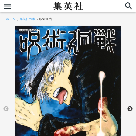
ホーム
集英社の本
呪術廻戦 4