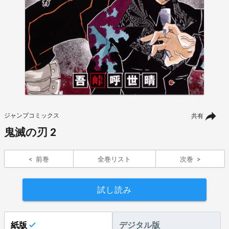
ジャンプコミックス
共有
鬼滅の刃 2
前巻
全巻リスト
次巻
試し読み
紙版
デジタル版