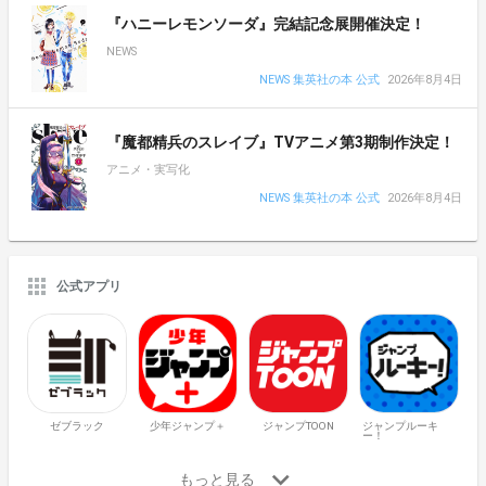
『ハニーレモンソーダ』完結記念展開催決定！
NEWS
NEWS 集英社の本 公式
2026年8月4日
『魔都精兵のスレイブ』TVアニメ第3期制作決定！
アニメ・実写化
NEWS 集英社の本 公式
2026年8月4日
公式アプリ
ゼブラック
少年ジャンプ＋
ジャンプTOON
ジャンプルーキ
ー！