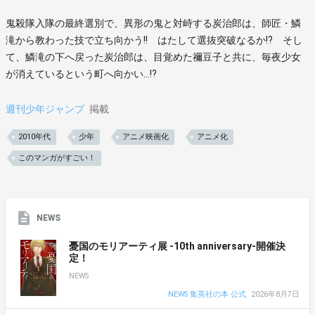
鬼殺隊入隊の最終選別で、異形の鬼と対峙する炭治郎は、師匠・鱗
滝から教わった技で立ち向かう!! はたして選抜突破なるか!? そし
て、鱗滝の下へ戻った炭治郎は、目覚めた禰豆子と共に、毎夜少女
が消えているという町へ向かい…!?
週刊少年ジャンプ
掲載
2010年代
少年
アニメ映画化
アニメ化
このマンガがすごい！
NEWS
憂国のモリアーティ展 -10th anniversary-開催決
定！
NEWS
NEWS 集英社の本 公式
2026年8月7日