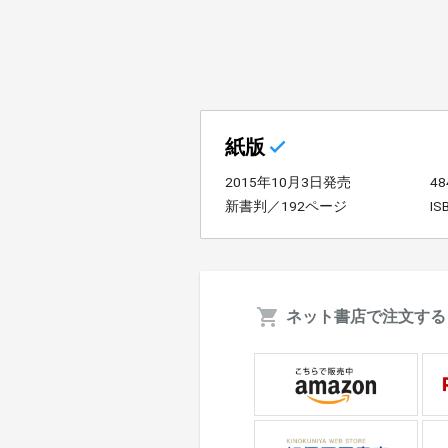
紙版
2015年10月3日発売
4
新書判／192ページ
IS
ネット書店で注文する