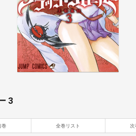
 3
前巻
全巻リスト
次