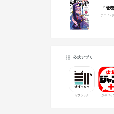
『魔都
アニメ・
公式アプリ
ゼブラック
少年ジャ