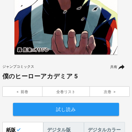
ジャンプコミックス
共有
僕のヒーローアカデミア 5
前巻
全巻リスト
次巻
試し読み
紙版
デジタル版
デジタルカラー