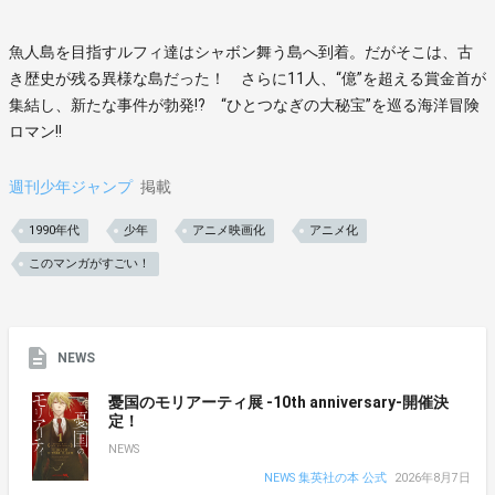
魚人島を目指すルフィ達はシャボン舞う島へ到着。だがそこは、古
き歴史が残る異様な島だった！ さらに11人、“億”を超える賞金首が
集結し、新たな事件が勃発!? “ひとつなぎの大秘宝”を巡る海洋冒険
ロマン!!
週刊少年ジャンプ
掲載
1990年代
少年
アニメ映画化
アニメ化
このマンガがすごい！
NEWS
憂国のモリアーティ展 -10th anniversary-開催決
定！
NEWS
NEWS 集英社の本 公式
2026年8月7日