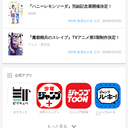
『ハニーレモンソーダ』完結記念展開催決定！
NEWS
NEWS 集英社の本 公式
2026年8月4日
『魔都精兵のスレイブ』TVアニメ第3期制作決定！
アニメ・実写化
NEWS 集英社の本 公式
2026年8月4日
公式アプリ
ゼブラック
少年ジャンプ＋
ジャンプTOON
ジャンプルーキ
ー！