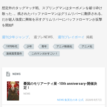
想定外のタッグマッチ戦、スプリングマンはターボメンを破り砕け
散った…。残されたバッファローマンはグリムリパーに翻弄される。
だが超人強度に興味を示すグリムリパーにバッファローマンが反撃
を開始!!
週刊少年ジャンプ
週プレNEWS
週刊プレイボーイ
掲載
1970年代
少年
青年
アニメ映画化
アニメ化
漫画賞受賞作
このマンガがすごい！
NEWS
憂国のモリアーティ展 -10th anniversary-開催決
定！
NEWS
NEWS 集英社の本 公式
2026年8月7日