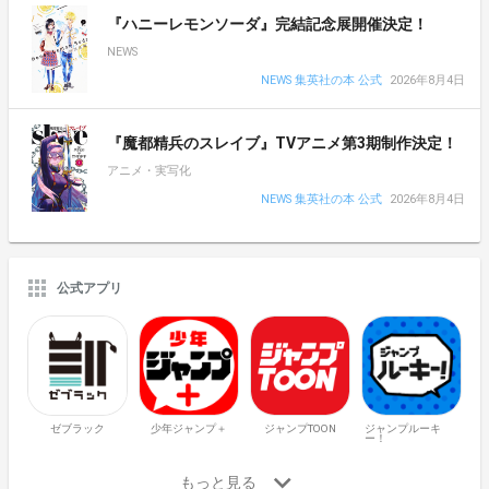
『ハニーレモンソーダ』完結記念展開催決定！
NEWS
NEWS 集英社の本 公式
2026年8月4日
『魔都精兵のスレイブ』TVアニメ第3期制作決定！
アニメ・実写化
NEWS 集英社の本 公式
2026年8月4日
公式アプリ
ゼブラック
少年ジャンプ＋
ジャンプTOON
ジャンプルーキ
ー！