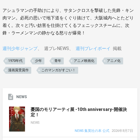
アシュラマンの手助けにより、サタンクロスを撃破した先鋒・キン
肉マン。必死の思いで地下道をくぐり抜けて、大阪城内へとたどり
着く。次々と汚い妨害を仕掛けてくるフェニックスチームに、次
鋒・ラーメンマンの静かなる怒りが爆発！
週刊少年ジャンプ
週プレNEWS
週刊プレイボーイ
掲載
1970年代
少年
青年
アニメ映画化
アニメ化
漫画賞受賞作
このマンガがすごい！
NEWS
憂国のモリアーティ展 -10th anniversary-開催決
定！
NEWS
NEWS 集英社の本 公式
2026年8月7日