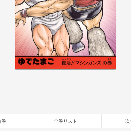
前巻
全巻リスト
次