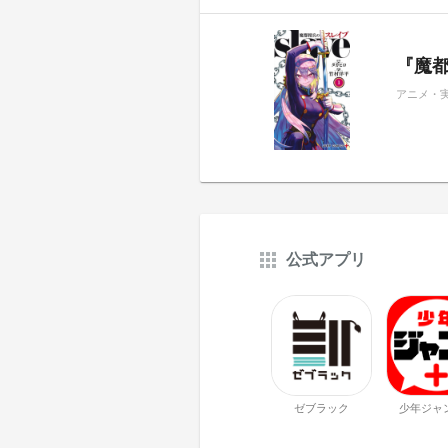
『魔都
アニメ・
公式アプリ
ゼブラック
少年ジャ