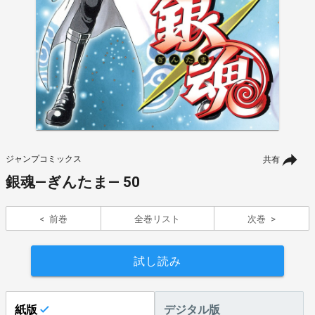
ジャンプコミックス
共有
銀魂―ぎんたま― 50
前巻
全巻リスト
次巻
試し読み
紙版
デジタル版