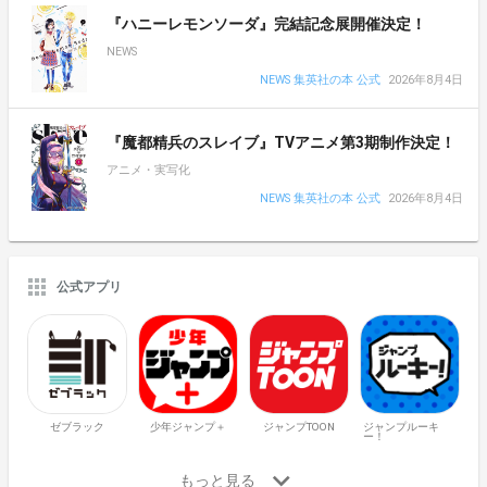
『ハニーレモンソーダ』完結記念展開催決定！
NEWS
NEWS 集英社の本 公式
2026年8月4日
『魔都精兵のスレイブ』TVアニメ第3期制作決定！
アニメ・実写化
NEWS 集英社の本 公式
2026年8月4日
公式アプリ
ゼブラック
少年ジャンプ＋
ジャンプTOON
ジャンプルーキ
ー！