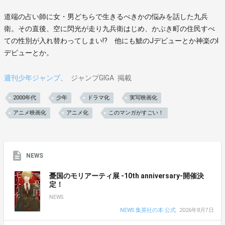
道端の占い師に女・男どちらで生きるべきかの悩みを話した九兵
衛。その直後、空に閃光が走り九兵衛はじめ、かぶき町の住民すべ
ての性別が入れ替わってしまい!? 他にも鯱のJデビューとか神楽のI
デビューとか。
週刊少年ジャンプ
ジャンプGIGA
掲載
2000年代
少年
ドラマ化
実写映画化
アニメ映画化
アニメ化
このマンガがすごい！
NEWS
憂国のモリアーティ展 -10th anniversary-開催決
定！
NEWS
NEWS 集英社の本 公式
2026年8月7日