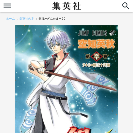
ホーム
集英社の本
銀魂―ぎんたま― 50